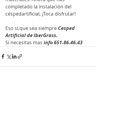
completado la instalación del 
céspedartific
ial, ¡T
oca disfrutar!
Eso si,que sea siempre 
Cesped 
Artificial de IberGrass.
Si necesitas mas 
info 651.86.46.43
Entradas recientes
Ver todo